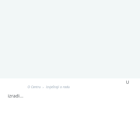
U
O Centru
Izvještaji o radu
>
izradi...