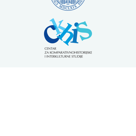
O Centru
Povijest Centra
Pravni akti
Članovi Vijeća
Godišnji programi rada
Izvještaji o radu