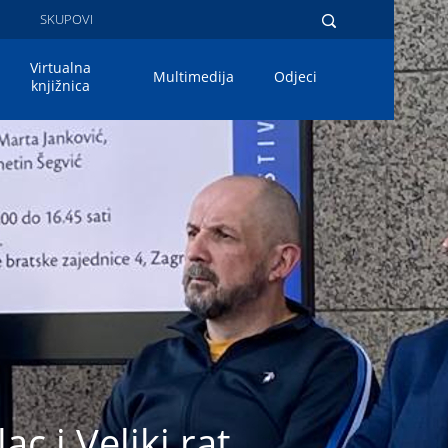
A
SKUPOVI
Virtualna
Multimedija
Odjeci
knjižnica
c i Veliki rat.