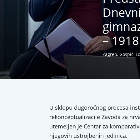
Dnevni
gimnaz
– 1918.
Zagreb, Gospić, L
U sklopu dugoročnog procesa insti
rekonceptualizacije Zavoda za hrvat
utemeljen je Centar za komparativ
njegovih ustrojbenih jedinica.