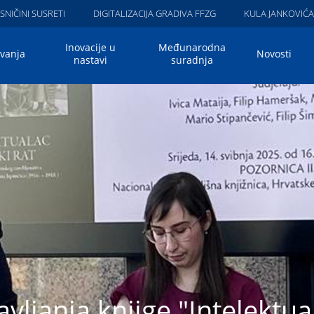
SNIČINI SUSRETI
DIGITALIZACIJA GRADIVA FFZG
KULA JANKOVIĆ
Inovacije u
Međunarodna
ivanja
Novosti
nastavi
suradnja
vljanja knjige "Intelektuala