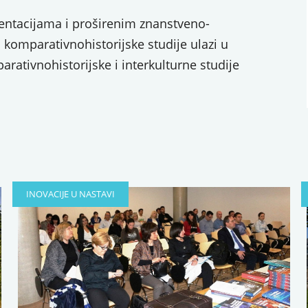
ntacijama i proširenim znanstveno-
a komparativnohistorijske studije ulazi u
rativnohistorijske i interkulturne studije
INOVACIJE U NASTAVI