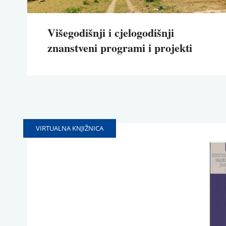
and
locate
one
Višegodišnji i cjelogodišnji
of
znanstveni programi i projekti
our
retailers
today.
VIRTUALNA KNJIŽNICA