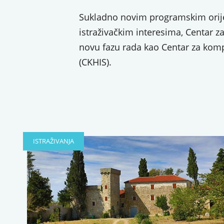
Sukladno novim programskim orije
istraživačkim interesima, Centar z
novu fazu rada kao Centar za kompa
(CKHIS).
Browse
the
www.replicawatchesclub.cn
and
fake
ISTRAŽIVANJA
watch.
View
all
of
our
beautiful
styles