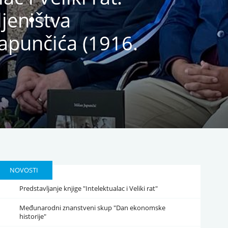
ljeništva
apunčića (1916.
NOVOSTI
Predstavljanje knjige "Intelektualac i Veliki rat"
Međunarodni znanstveni skup "Dan ekonomske
historije"