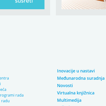
u
Inovacije u nastavi
Međunarodna suradnja
entra
i
Novosti
jeća
Virtualna knjižnica
programi rada
Multimedija
o radu